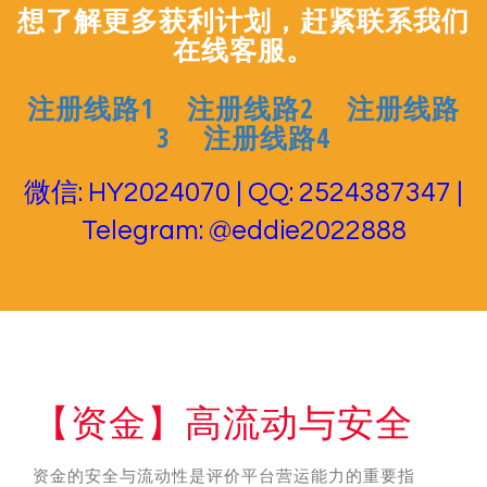
想了解更多获利计划，赶紧联系我们
在线客服。
注册线路1
注册线路2
注册线路
3
注册线路4
微信: HY2024070 | QQ: 2524387347 |
Telegram: @eddie2022888
【资金】高流动与安全
资金的安全与流动性是评价平台营运能力的重要指