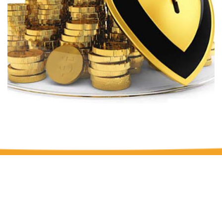
想了解更多获利计划，赶紧联系我们
在线客服。
注册线路1
注册线路2
注册线路
3
注册线路4