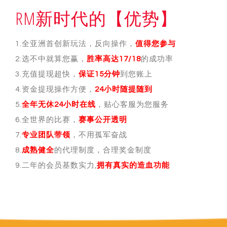
RM新时代的【优势】
1.全亚洲首创新玩法，反向操作，
值得您参与
2.选不中就算您赢，
胜率高达17/18
的成功率
3.充值提现超快，
保证15分钟
到您账上
4.资金提现操作方便，
24小时随提随到
5.
全年无休24小时在线
，贴心客服为您服务
6.全世界的比赛，
赛事公开透明
7.
专业团队带领
，不用孤军奋战
8.
成熟健全
的代理制度，合理奖金制度
9.二年的会员基数实力,
拥有真实的造血功能