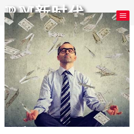
RM新时代
jump.