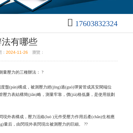
17603832324
辦法有哪些
)間：
2024-11-26
瀏覽：
測量壓力的三種辦法：
?
刻度盤(pán)構成，被測壓力經(jīng)過(guò)
彈簧
管成其安閑端位
管壓力表結構簡(jiǎn)略，測量牢靠，價(jià)格低廉，是使用規劃
、閃現外表構成，壓力活絡(luò )元件受壓力作用后產(chǎn)生相應
òng)量后，由閃現外表閃現出被測壓力的巨細。 ??