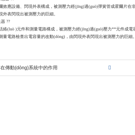
效應設備、閃現外表構成，被測壓力經(jīng)過(guò)彈簧管成霍爾片在非線(x
現外表閃現出被測壓力的巨細。
送器
??
(luò )元件和測量電路構成，被測壓力經(jīng)過(guò)壓力**元件成電容
īng)測量電路檢查出電容量的改動(dòng)，由閃現外表閃現出被測壓力的巨細
在傳動(dòng)系統中的作用
壓縮彈簧