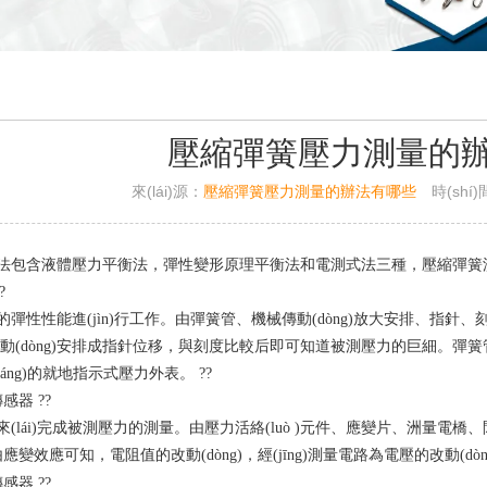
壓縮彈簧壓力測量的
來(lái)源：
壓縮彈簧壓力測量的辦法有哪些
時(shí
包含液體壓力平衡法，彈性變形原理平衡法和電測式法三種，
壓縮彈簧
?
的彈性
性能
進(jìn)行工作。由
彈簧
管、機械傳動(dòng)放大安排、指針、
械傳動(dòng)安排成指針位移，與刻度比較后即可知道被測壓力的巨細。
彈簧
háng)的就地指示式壓力外表。
??
傳感器
??
ái)完成被測壓力的測量。由壓力活絡(luò )元件、應變片、洲量電橋
應變效應可知，電阻值的改動(dòng)，經(jīng)測量電路為電壓的改動(d
傳感器
??