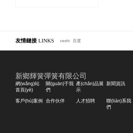
友情鏈接
LINKS
ceshi
百度
新鄉輝簧彈簧有限公司
網(wǎng)站
關(guān)于我
產(chǎn)品展
新聞資訊
首頁(yè)
們
示
客戶(hù)案例
合作伙伴
人才招聘
聯(lián)系我
們