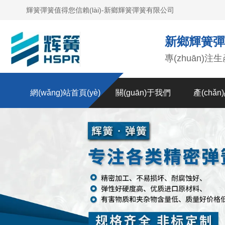
輝簧彈簧值得您信賴(lài)-新鄉輝簧彈簧有限公司
新鄉輝簧彈
專(zhuān)注生
網(wǎng)站首頁(yè)
關(guān)于我們
產(chǎ