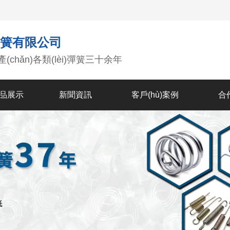
簧有限公司
產(chǎn)各類(lèi)彈簧三十余年
n)品展示
新聞資訊
客戶(hù)案例
合